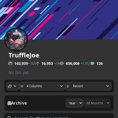
TruffleJoe
143,939
16,953
656,006
126
+325
+24
+1,912
No bio yet
Archive